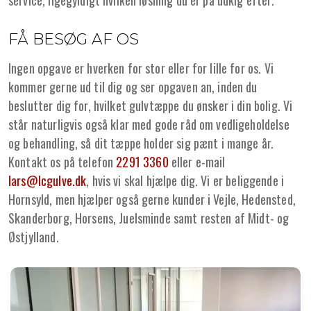
service, ligegyldigt hvilken løsning du er på udkig efter.
FÅ BESØG AF OS
Ingen opgave er hverken for stor eller for lille for os. Vi
kommer gerne ud til dig og ser opgaven an, inden du
beslutter dig for, hvilket gulvtæppe du ønsker i din bolig. Vi
står naturligvis også klar med gode råd om vedligeholdelse
og behandling, så dit tæppe holder sig pænt i mange år.
Kontakt os på telefon
2291 3360
eller e-mail
lars@lcgulve.dk
, hvis vi skal hjælpe dig. Vi er beliggende i
Hornsyld, men hjælper også gerne kunder i Vejle, Hedensted,
Skanderborg, Horsens, Juelsminde samt resten af Midt- og
Østjylland.